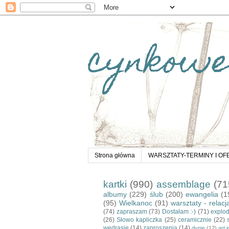
cynkowe
Strona główna
WARSZTATY-TERMINY I OF
kartki
(990)
assemblage
(71
albumy
(229)
ślub
(200)
ewangelia
(1
(95)
Wielkanoc
(91)
warsztaty - relacj
(74)
zapraszam
(73)
Dostałam :-)
(71)
explo
(26)
Słowo kapliczka
(25)
ceramicznie
(22)
wędrasie
(14)
zaproszenia
(14)
dynie
(12)
art 