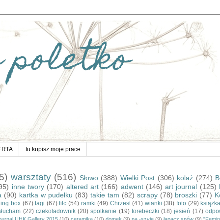
 poletko
ERTA
tu kupisz moje prace
5)
warsztaty
(516)
Słowo
(388)
Wielki Post
(306)
kolaż
(274)
B
95)
inne twory
(170)
altered art
(166)
adwent
(146)
art journal
(125)
a
(90)
kartka w pudełku
(83)
takie tam
(82)
scrapy
(78)
broszki
(77)
K
ding box
(67)
tagi
(67)
filc
(54)
ramki
(49)
Chrzest
(41)
wianki
(38)
foto
(29)
książk
słucham
(22)
czekoladownik
(20)
spotkanie
(19)
torebeczki
(18)
jesień
(17)
odpo
journal UHK Gallery 2015
(10)
ceramika
(10)
domek
(9)
na -szyję
(9)
łapacz snów
(9)
"Femin