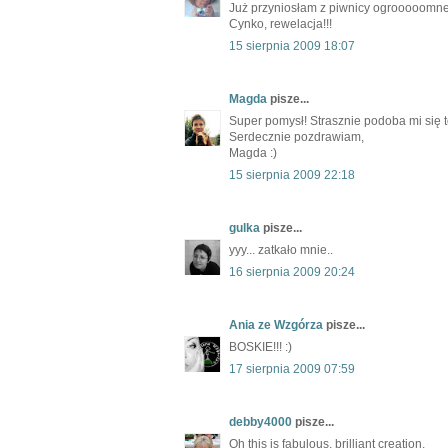
Już przyniosłam z piwnicy ogrooooomne p
Cynko, rewelacja!!!
15 sierpnia 2009 18:07
Magda
pisze...
Super pomysł! Strasznie podoba mi się t
Serdecznie pozdrawiam,
Magda :)
15 sierpnia 2009 22:18
gulka
pisze...
yyy... zatkało mnie..
16 sierpnia 2009 20:24
Ania ze Wzgórza
pisze...
BOSKIE!!! :)
17 sierpnia 2009 07:59
debby4000
pisze...
Oh this is fabulous, brilliant creation.