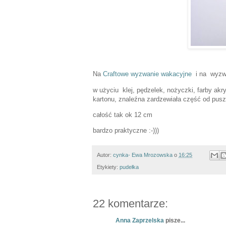
Na
Craftowe wyzwanie wakacyjne
i na wyzw
w użyciu klej, pędzelek, nożyczki, farby akry
kartonu, znaleźna zardzewiała część od puszk
całość tak ok 12 cm
bardzo praktyczne :-)))
Autor:
cynka- Ewa Mrozowska
o
16:25
Etykiety:
pudełka
22 komentarze:
Anna Zaprzelska
pisze...