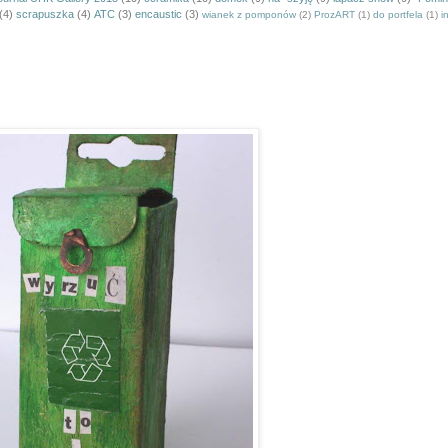
(4)
scrapuszka
(4)
ATC
(3)
encaustic
(3)
wianek z pomponów
(2)
ProzART
(1)
do portfela
(1)
i