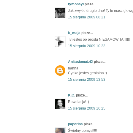
tymonsyl
pisze...
Jak zwykle drugie dno! Ty to masz głowę
15 sierpnia 2009 08:21
k_maja
pisze...
Ty jesteś po prostu NIESAMOWITA!!!!!!!
15 sierpnia 2009 10:23
Anitasienudzi2
pisze...
hahha
Cynko jestes genialna :)
15 sierpnia 2009 13:53
K.C.
pisze...
Rewelacja! :)
15 sierpnia 2009 16:25
paperina
pisze...
Świetny pomysł!!!!