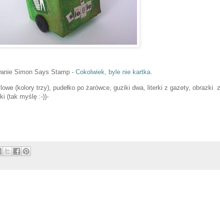
anie Simon Says Stamp -
Cokolwiek, byle nie kartka.
lowe (kolory trzy), pudełko po żarówce, guziki dwa, literki z gazety, obrazki 
i (tak myślę :-))-