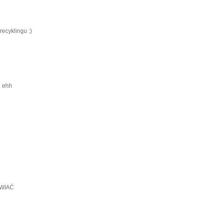
recyklingu :)
. ehh
IWIAĆ