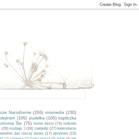
oże Narodzenie
(255)
mixmedia
(230)
blejtram
(105)
pudełka
(105)
kapliczka
omunia Św.
(75)
home decor
(74)
notesiki
a
(28)
rozdaję :)
(28)
zakładki
(27)
kalendarze
wiednie dać rzeczy słowo
(17)
akrylowo
(15)
ki"
(7)
sukienka
(7)
Dzieci tworzą
(5)
anioły
(5)
lale