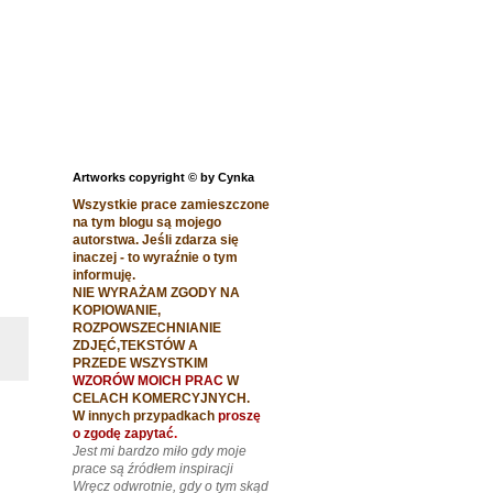
Artworks copyright © by Cynka
z
Wszystkie prace zamieszczone
na tym blogu są mojego
autorstwa. Jeśli zdarza się
inaczej - to wyraźnie o tym
informuję.
NIE WYRAŻAM ZGODY NA
KOPIOWANIE,
ROZPOWSZECHNIANIE
ZDJĘĆ,TEKSTÓW A
PRZEDE WSZYSTKIM
WZORÓW MOICH PRAC
W
CELACH
KOMERCYJNYCH.
W innych przypadkach
proszę
o zgodę zapytać
.
Jest mi bardzo miło gdy moje
prace są źródłem inspiracji
Wręcz odwrotnie, gdy o tym skąd