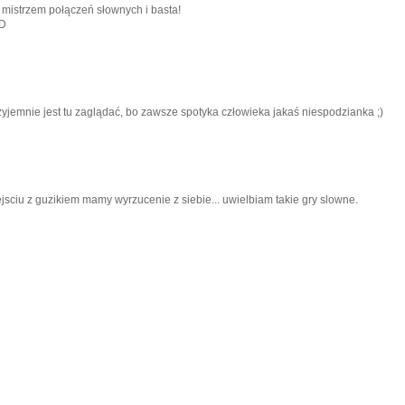
 mistrzem połączeń słownych i basta!
:D
yjemnie jest tu zaglądać, bo zawsze spotyka człowieka jakaś niespodzianka ;)
wejsciu z guzikiem mamy wyrzucenie z siebie... uwielbiam takie gry slowne.