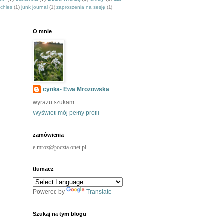
nchies
(1)
junk journal
(1)
zaproszenia na sesję
(1)
O mnie
cynka- Ewa Mrozowska
wyrazu szukam
Wyświetl mój pełny profil
zamówienia
e.mroz@poczta.onet.pl
tłumacz
Powered by
Translate
Szukaj na tym blogu