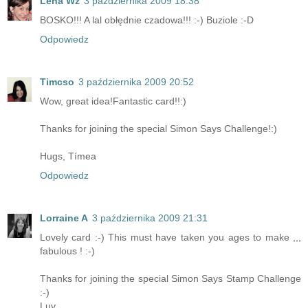
Lena Wz
3 października 2009 18:38
BOSKO!!! A lal obłędnie czadowa!!! :-) Buziole :-D
Odpowiedz
Timcso
3 października 2009 20:52
Wow, great idea!Fantastic card!!:)
Thanks for joining the special Simon Says Challenge!:)
Hugs, Tímea
Odpowiedz
Lorraine A
3 października 2009 21:31
Lovely card :-) This must have taken you ages to make ,,,
fabulous ! :-)
Thanks for joining the special Simon Says Stamp Challenge
:-)
Luv