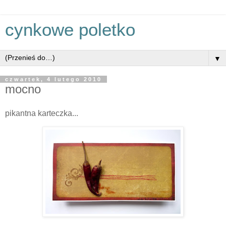
cynkowe poletko
▼
czwartek, 4 lutego 2010
mocno
pikantna karteczka...