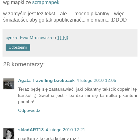
wg mapki ze
scrapmapek
w zamyśle jest też tekst... ale ... mocno pikantny... więc
śmiałaości, aby go tak upubliczniać... nie mam... :DDDD
cynka- Ewa Mrozowska
o
11:53
Udostępnij
28 komentarzy:
Agata Travelling backpack
4 lutego 2010 12:05
Teraz będę się zastanawiać, jaki pikantny tekścik dopełni tę
kartkę! ;) Świetna jest - bardzo mi się ta nutka pikanterii
podoba!
Odpowiedz
składART13
4 lutego 2010 12:21
spadłam z krzesła kolejny raz !