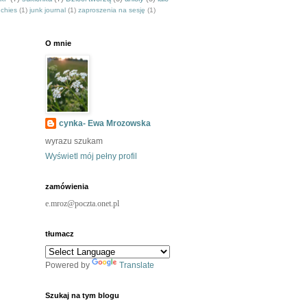
nchies
(1)
junk journal
(1)
zaproszenia na sesję
(1)
O mnie
cynka- Ewa Mrozowska
wyrazu szukam
Wyświetl mój pełny profil
zamówienia
e.mroz@poczta.onet.pl
tłumacz
Powered by
Translate
Szukaj na tym blogu