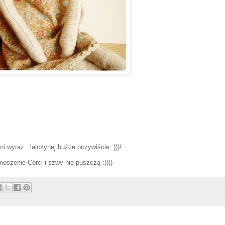
ni wyraz...lalczynej buźce oczywiście :)))/
oszenie Córci i szwy nie puszczą :))))