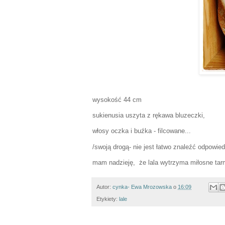
wysokość 44 cm
sukienusia uszyta z rękawa bluzeczki,
włosy oczka i buźka - filcowane...
/swoją drogą- nie jest łatwo znaleźć odpowied
mam nadzieję, że lala wytrzyma miłosne tarm
Autor:
cynka- Ewa Mrozowska
o
16:09
Etykiety:
lale