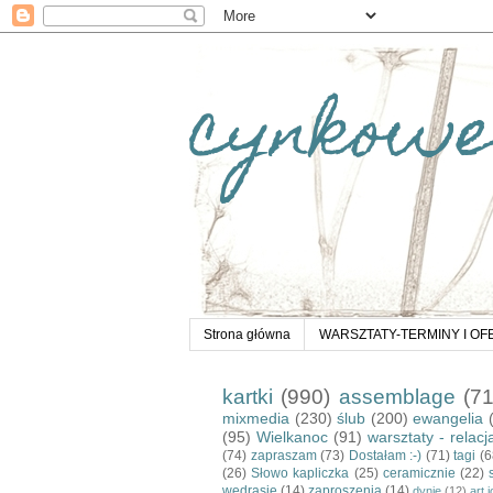
cynkowe
Strona główna
WARSZTATY-TERMINY I OF
kartki
(990)
assemblage
(7
mixmedia
(230)
ślub
(200)
ewangelia
(95)
Wielkanoc
(91)
warsztaty - relacj
(74)
zapraszam
(73)
Dostałam :-)
(71)
tagi
(6
(26)
Słowo kapliczka
(25)
ceramicznie
(22)
wędrasie
(14)
zaproszenia
(14)
dynie
(12)
art 