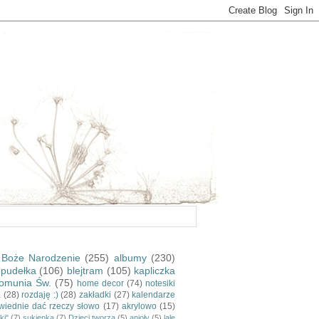
Boże Narodzenie
(255)
albumy
(230)
pudełka
(106)
blejtram
(105)
kapliczka
omunia Św.
(75)
home decor
(74)
notesiki
a
(28)
rozdaję :)
(28)
zakładki
(27)
kalendarze
wiednie dać rzeczy słowo
(17)
akrylowo
(15)
ki"
(7)
sukienka
(7)
Dzieci tworzą
(5)
anioły
(5)
lale