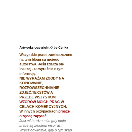
Artworks copyright © by Cynka
Wszystkie prace zamieszczone
na tym blogu są mojego
autorstwa. Jeśli zdarza się
inaczej - to wyraźnie o tym
informuję.
NIE WYRAŻAM ZGODY NA
KOPIOWANIE,
ROZPOWSZECHNIANIE
ZDJĘĆ,TEKSTÓW A
PRZEDE WSZYSTKIM
WZORÓW MOICH PRAC
W
CELACH
KOMERCYJNYCH.
W innych przypadkach
proszę
o zgodę zapytać
.
Jest mi bardzo miło gdy moje
prace są źródłem inspiracji
Wręcz odwrotnie, gdy o tym skąd