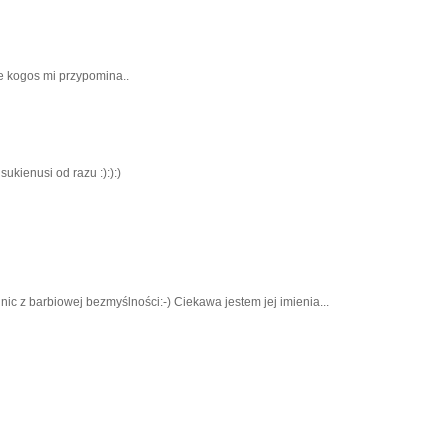
le kogos mi przypomina..
ukienusi od razu :):):)
c z barbiowej bezmyślności:-) Ciekawa jestem jej imienia...