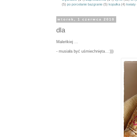
(5)
po porcelanie bazgranie
(5)
kopułka
(4)
kwiaty
wtorek, 1 czerwca 2010
dla
Maleńkiej ...
- musiała być uśmiechnięta...:)))