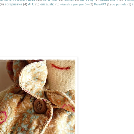
(4)
scrapuszka
(4)
ATC
(3)
encaustic
(3)
wianek z pomponów
(2)
ProzART
(1)
do portfela
(1)
i