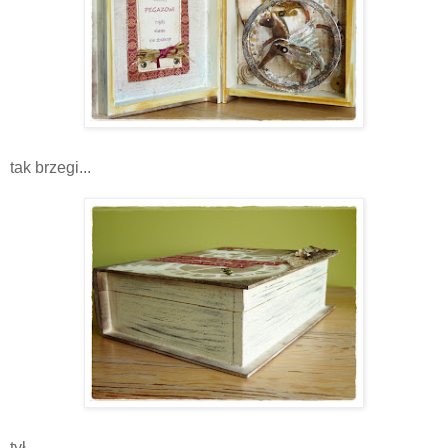
tak brzegi...
tył...