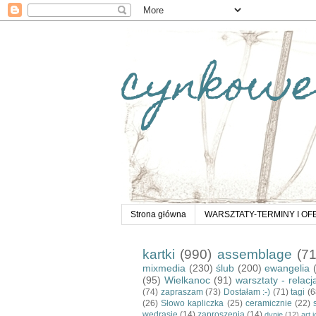
cynkowe
Strona główna
WARSZTATY-TERMINY I OF
kartki
(990)
assemblage
(7
mixmedia
(230)
ślub
(200)
ewangelia
(95)
Wielkanoc
(91)
warsztaty - relacj
(74)
zapraszam
(73)
Dostałam :-)
(71)
tagi
(6
(26)
Słowo kapliczka
(25)
ceramicznie
(22)
wędrasie
(14)
zaproszenia
(14)
dynie
(12)
art 