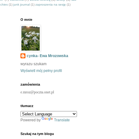
nchies
(1)
junk journal
(1)
zaproszenia na sesję
(1)
O mnie
cynka- Ewa Mrozowska
wyrazu szukam
Wyświetl mój pełny profil
zamówienia
e.mroz@poczta.onet.pl
tłumacz
Powered by
Translate
Szukaj na tym blogu