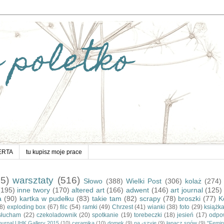
 poletko
ERTA
tu kupisz moje prace
15)
warsztaty
(516)
Słowo
(388)
Wielki Post
(306)
kolaż
(274)
(195)
inne twory
(170)
altered art
(166)
adwent
(146)
art journal
(125)
a
(90)
kartka w pudełku
(83)
takie tam
(82)
scrapy
(78)
broszki
(77)
K
8)
exploding box
(67)
filc
(54)
ramki
(49)
Chrzest
(41)
wianki
(38)
foto
(29)
książk
słucham
(22)
czekoladownik
(20)
spotkanie
(19)
torebeczki
(18)
jesień
(17)
odpo
journal UHK Gallery 2015
(10)
ceramika
(10)
domek
(9)
na -szyję
(9)
łapacz snów
(9)
"Femin