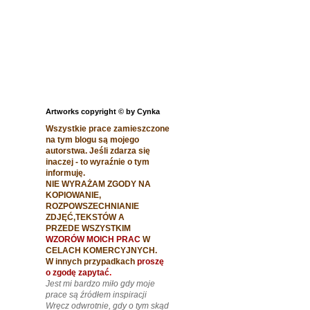
Artworks copyright © by Cynka
Wszystkie prace zamieszczone
na tym blogu są mojego
autorstwa. Jeśli zdarza się
inaczej - to wyraźnie o tym
informuję.
NIE WYRAŻAM ZGODY NA
KOPIOWANIE,
ROZPOWSZECHNIANIE
ZDJĘĆ,TEKSTÓW A
PRZEDE WSZYSTKIM
WZORÓW MOICH PRAC
W
CELACH
KOMERCYJNYCH.
W innych przypadkach
proszę
o zgodę zapytać
.
Jest mi bardzo miło gdy moje
prace są źródłem inspiracji
Wręcz odwrotnie, gdy o tym skąd