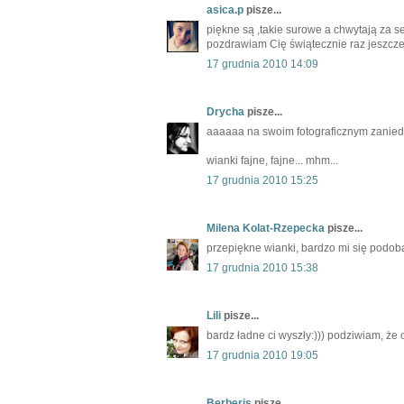
asica.p
pisze...
piękne są ,takie surowe a chwytają za s
pozdrawiam Cię świątecznie raz jeszcze
17 grudnia 2010 14:09
Drycha
pisze...
aaaaaa na swoim fotograficznym zani
wianki fajne, fajne... mhm...
17 grudnia 2010 15:25
Milena Kolat-Rzepecka
pisze...
przepiękne wianki, bardzo mi się podoba
17 grudnia 2010 15:38
Lili
pisze...
bardz ładne ci wyszły:))) podziwiam, że 
17 grudnia 2010 19:05
Berberis
pisze...