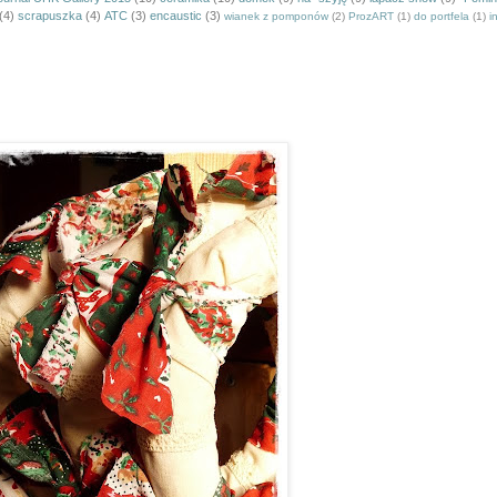
(4)
scrapuszka
(4)
ATC
(3)
encaustic
(3)
wianek z pomponów
(2)
ProzART
(1)
do portfela
(1)
i