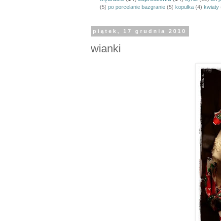
(5)
po porcelanie bazgranie
(5)
kopułka
(4)
kwiaty
piątek, 17 grudnia 2010
wianki