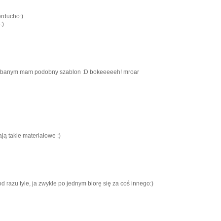
erducho:)
:)
edbanym mam podobny szablon :D bokeeeeeh! mroar
ją takie materiałowe :)
od razu tyle, ja zwykle po jednym biorę się za coś innego:)