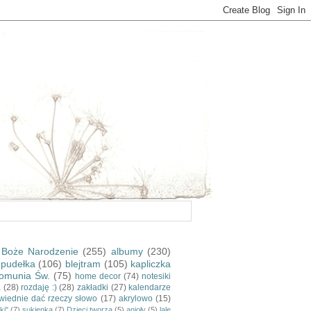
Boże Narodzenie
(255)
albumy
(230)
pudełka
(106)
blejtram
(105)
kapliczka
omunia Św.
(75)
home decor
(74)
notesiki
a
(28)
rozdaję :)
(28)
zakładki
(27)
kalendarze
wiednie dać rzeczy słowo
(17)
akrylowo
(15)
ki"
(7)
sukienka
(7)
Dzieci tworzą
(5)
anioły
(5)
lale