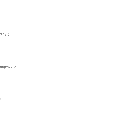
ady :)
edajesz? :>
!