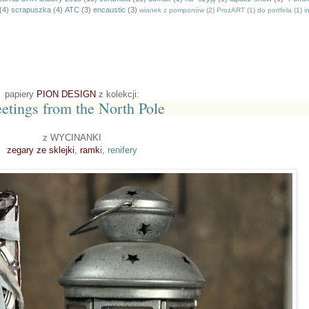
(4)
scrapuszka
(4)
ATC
(3)
encaustic
(3)
wianek z pomponów
(2)
ProzART
(1)
do portfela
(1)
i
papiery
PION DESIGN
z kolekcji:
etings from the North Pole
z WYCINANKI
zegary ze sklejki
,
ramk
i,
renifery