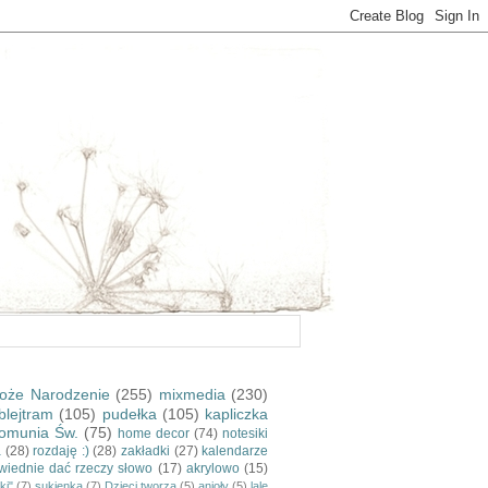
oże Narodzenie
(255)
mixmedia
(230)
blejtram
(105)
pudełka
(105)
kapliczka
omunia Św.
(75)
home decor
(74)
notesiki
a
(28)
rozdaję :)
(28)
zakładki
(27)
kalendarze
wiednie dać rzeczy słowo
(17)
akrylowo
(15)
ki"
(7)
sukienka
(7)
Dzieci tworzą
(5)
anioły
(5)
lale