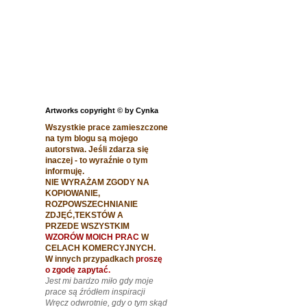
Artworks copyright © by Cynka
Wszystkie prace zamieszczone
na tym blogu są mojego
autorstwa. Jeśli zdarza się
inaczej - to wyraźnie o tym
informuję.
NIE WYRAŻAM ZGODY NA
KOPIOWANIE,
ROZPOWSZECHNIANIE
ZDJĘĆ,TEKSTÓW A
PRZEDE WSZYSTKIM
WZORÓW MOICH PRAC
W
CELACH
KOMERCYJNYCH.
W innych przypadkach
proszę
o zgodę zapytać
.
Jest mi bardzo miło gdy moje
prace są źródłem inspiracji
Wręcz odwrotnie, gdy o tym skąd