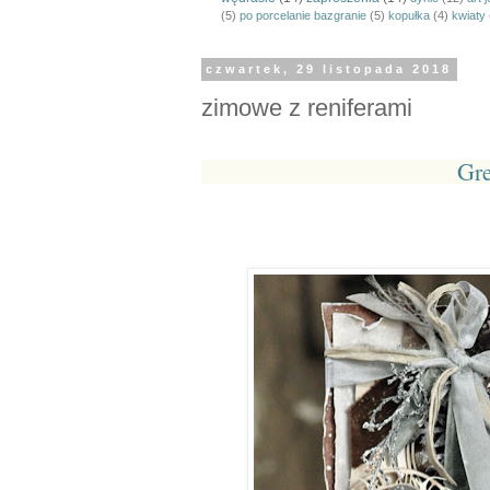
(5)
po porcelanie bazgranie
(5)
kopułka
(4)
kwiaty
czwartek, 29 listopada 2018
zimowe z reniferami
Gre