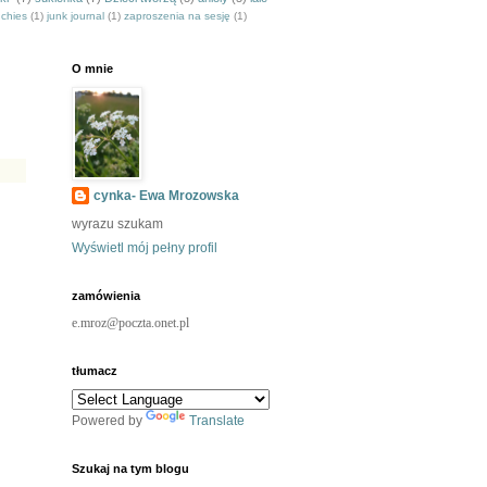
nchies
(1)
junk journal
(1)
zaproszenia na sesję
(1)
O mnie
cynka- Ewa Mrozowska
wyrazu szukam
Wyświetl mój pełny profil
zamówienia
e.mroz@poczta.onet.pl
tłumacz
Powered by
Translate
Szukaj na tym blogu