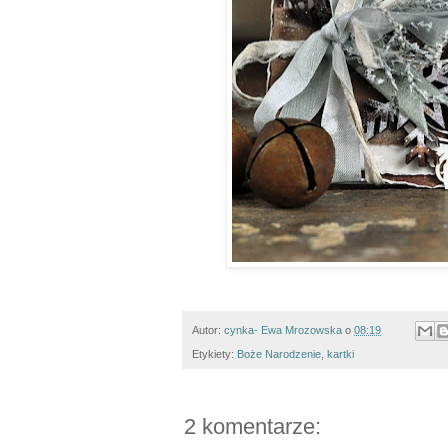
Autor:
cynka- Ewa Mrozowska
o
08:19
Etykiety:
Boże Narodzenie
,
kartki
2 komentarze: