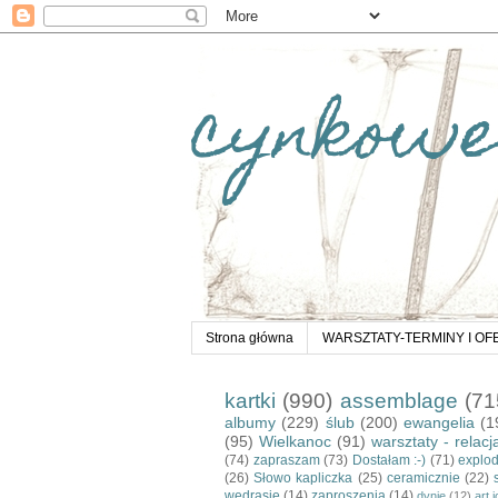
cynkowe
Strona główna
WARSZTATY-TERMINY I OF
kartki
(990)
assemblage
(71
albumy
(229)
ślub
(200)
ewangelia
(1
(95)
Wielkanoc
(91)
warsztaty - relacj
(74)
zapraszam
(73)
Dostałam :-)
(71)
explo
(26)
Słowo kapliczka
(25)
ceramicznie
(22)
wędrasie
(14)
zaproszenia
(14)
dynie
(12)
art 