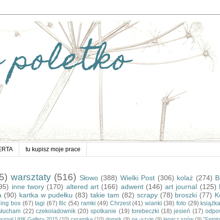
 poletko
ERTA
tu kupisz moje prace
5)
warsztaty
(516)
Słowo
(388)
Wielki Post
(306)
kolaż
(274)
B
95)
inne twory
(170)
altered art
(166)
adwent
(146)
art journal
(125)
a
(90)
kartka w pudełku
(83)
takie tam
(82)
scrapy
(78)
broszki
(77)
K
ding box
(67)
tagi
(67)
filc
(54)
ramki
(49)
Chrzest
(41)
wianki
(38)
foto
(29)
książk
słucham
(22)
czekoladownik
(20)
spotkanie
(19)
torebeczki
(18)
jesień
(17)
odpo
journal UHK Gallery 2015
(10)
ceramika
(10)
domek
(9)
na -szyję
(9)
łapacz snów
(9)
"Femin